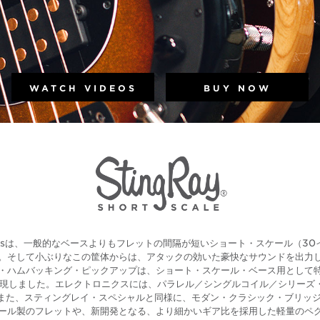
WATCH VIDEOS
BUY NOW
gRay Bassは、一般的なベースよりもフレットの間隔が短いショート・スケール
。そして小ぶりなこの筐体からは、アタックの効いた豪快なサウンドを出力
・ハムバッキング・ピックアップは、ショート・スケール・ベース用として
現しました。エレクトロニクスには、パラレル／シングルコイル／シリーズ
また、スティングレイ・スペシャルと同様に、モダン・クラシック・ブリッジ
ール製のフレットや、新開発となる、より細かいギア比を採用した軽量のペ