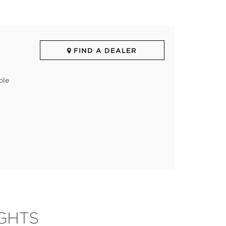
FIND A DEALER
ple
GHTS