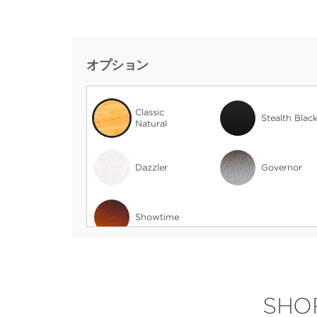
オプション
Classic
Stealth Blac
Natural
Dazzler
Governor
Showtime
SHO