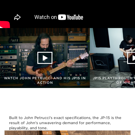
WATCH JOHN PETRUCCI AND HIS JP15 IN
JP15 PLAYTHROUGH 
ACTION
OF NIGH
Built to John Petrucci's exact specifications, the JP-15 is the
result of John's unwavering demand for performance,
playability, and tone.