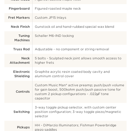
Fingerboard
Figured roasted maple neck
Fret Markers
Custom JP15 Inlays
Neck Finish
Gunstock oil and hand-rubbed special wax blend
Tuning
Schaller M6-IND locking
Machines
Truss Rod
Adjustable - no component or string removal
Neck
5 bolts - Sculpted neck joint allows smooth access to
Attachment
higher frets
Electronic
Graphite acrylic resin coated body cavity and
Shielding
aluminum control cover
Custom Music Man® active preamp; push/push volume
for gain boost, 500kohm push/push passive tone for
Controls
custom 2 pickup configurations - .022µF tone
capacitor
3-way toggle pickup selector, with custom center
Switching
position configuration; 3-way toggle piezo/magnetic
selector
HH - DiMarzio Illuminators; Fishman Powerbridge
Pickups
piezo saddles