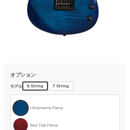
オプション
6 String
7 String
モデル
Ultramarine Flame
Red Tide Flame