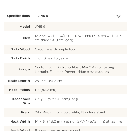
Specifications
Model
JP15 6
12-3/8" wide, 1-3/4" thick, 37" long (31.4 cm wide, 4.5
Size
cm thick, 94.0 cm long)
Body Wood
Okoume with maple top
Body Finish
High Gloss Polyester
Custom John Petrucci Music Man® Piezo floating
Bridge
tremolo, Fishman Powerbridge piezo saddles
Scale Length
25-1/2" (64.8 cm)
Neck Radius
17" (43.2 cm)
Headstock
Only 5-7/8" (14.9 cm) long
Size
Frets
24 - Medium Jumbo profile, Stainless Steel
Neck Width
1-11/16" (43.0 mm) at nut, 2-1/4" (57.2 mm) at last fret
Neck Wood
Figured roasted maple neck