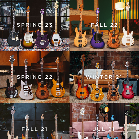
SPRING 23
FALL 22
SPRING 22
WINTER 21
FALL 21
JUL 21