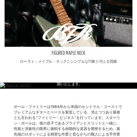
FIGURED MAPLE NECK
ロースト・メイプル・ネックとシンプルな印象を与える指板
ボール・ファミリー・リザーブとは、とっておきの極上のトーン・ウッ
ドと可能な限りの仕上げを施す、長年に渡り培ってきたクラフトマン・
シップの集大成で、少量限定生産となります。これまでは家族と忠実な
アーチスト達のためのとっておいた製品でしたが、これらを皆様にも公
開いたします。
ボール・ファミリーは1984年から米国のセントラル・コーストで
プレミアムなギターとベースを製造している、消えつつあり最後
とも言われる“ファミリー・ビジネス”を行っています。スターリ
ン・ボールは、彼の息子であるブライアンとスコットと一緒に、
性能と演奏性の限界に挑戦する画期的な楽器を開発するため、最
先端のロボットによる精密な作業と昔ながらの職人による手作業