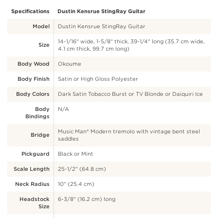
Specifications
Dustin Kensrue StingRay Guitar
Model
Dustin Kensrue StingRay Guitar
14-1/16" wide, 1-5/8" thick, 39-1/4" long (35.7 cm wide,
Size
4.1 cm thick, 99.7 cm long)
Body Wood
Okoume
Body Finish
Satin or High Gloss Polyester
Body Colors
Dark Satin Tobacco Burst or TV Blonde or Daiquiri Ice
Body
N/A
Bindings
Music Man® Modern tremolo with vintage bent steel
Bridge
saddles
Pickguard
Black or Mint
Scale Length
25-1/2" (64.8 cm)
Neck Radius
10" (25.4 cm)
Headstock
6-3/8" (16.2 cm) long
Size