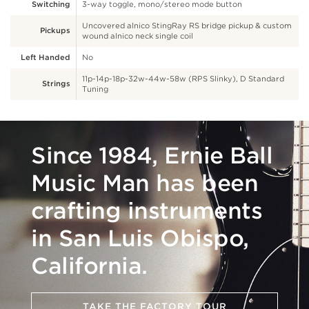
Switching
3-way toggle, mono/stereo mode button
Uncovered alnico StingRay RS bridge pickup & custom
Pickups
wound alnico neck single coil
Left Handed
No
11p-14p-18p-32w-44w-58w (RPS Slinky), D Standard
Strings
Tuning
Since 1984, Ernie Ball
Music Man has been
crafting instruments
in San Luis Obispo,
California.
TAKE THE FACTORY TOUR