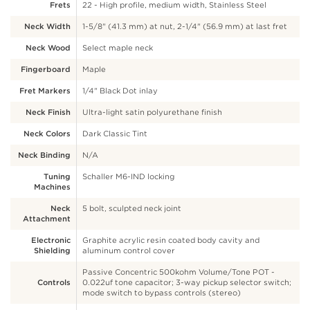
Frets
22 - High profile, medium width, Stainless Steel
Neck Width
1-5/8" (41.3 mm) at nut, 2-1/4" (56.9 mm) at last fret
Neck Wood
Select maple neck
Fingerboard
Maple
Fret Markers
1/4" Black Dot inlay
Neck Finish
Ultra-light satin polyurethane finish
Neck Colors
Dark Classic Tint
Neck Binding
N/A
Tuning
Schaller M6-IND locking
Machines
Neck
5 bolt, sculpted neck joint
Attachment
Electronic
Graphite acrylic resin coated body cavity and
Shielding
aluminum control cover
Passive Concentric 500kohm Volume/Tone POT -
Controls
0.022uf tone capacitor; 3-way pickup selector switch;
mode switch to bypass controls (stereo)