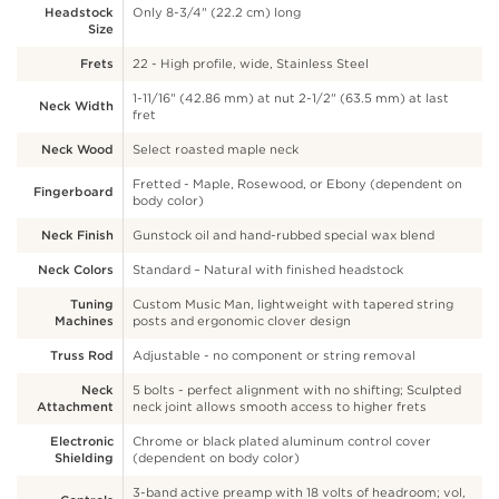
Headstock
Only 8-3/4" (22.2 cm) long
Size
Frets
22 - High profile, wide, Stainless Steel
1-11/16" (42.86 mm) at nut 2-1/2" (63.5 mm) at last
Neck Width
fret
Neck Wood
Select roasted maple neck
Fretted - Maple, Rosewood, or Ebony (dependent on
Fingerboard
body color)
Neck Finish
Gunstock oil and hand-rubbed special wax blend
Neck Colors
Standard – Natural with finished headstock
Tuning
Custom Music Man, lightweight with tapered string
Machines
posts and ergonomic clover design
Truss Rod
Adjustable - no component or string removal
Neck
5 bolts - perfect alignment with no shifting; Sculpted
Attachment
neck joint allows smooth access to higher frets
Electronic
Chrome or black plated aluminum control cover
Shielding
(dependent on body color)
3-band active preamp with 18 volts of headroom; vol,