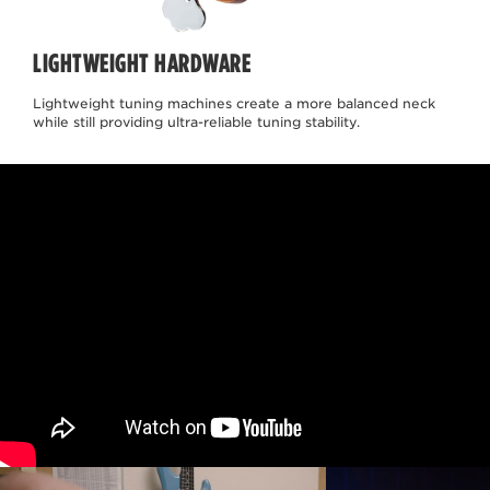
LIGHTWEIGHT HARDWARE
Lightweight tuning machines create a more balanced neck
while still providing ultra-reliable tuning stability.