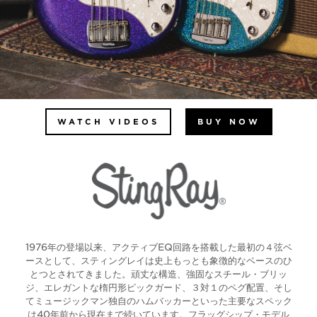
WATCH VIDEOS
BUY NOW
1976年の登場以来、アクティブEQ回路を搭載した最初の４弦ベ
ースとして、スティングレイは史上もっとも象徴的なベースのひ
とつとされてきました。頑丈な構造、強固なスチール・ブリッ
ジ、エレガントな楕円形ピックガード、３対１のペグ配置、そし
てミュージックマン独自のハムバッカーといった主要なスペック
は40年前から現在まで続いています。フラッグシップ・モデル