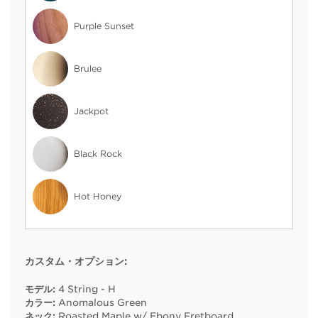
Purple Sunset
Brulee
Jackpot
Black Rock
Hot Honey
カスタム・オプション:
モデル:
4 String - H
カラー:
Anomalous Green
ネック:
Roasted Maple w/ Ebony Fretboard