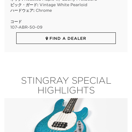
ピック・ガード:
Vintage White Pearloid
ハードウェア:
Chrome
コード
107
-
ABR
-
50
-
09
FIND A DEALER
STINGRAY SPECIAL
HIGHLIGHTS