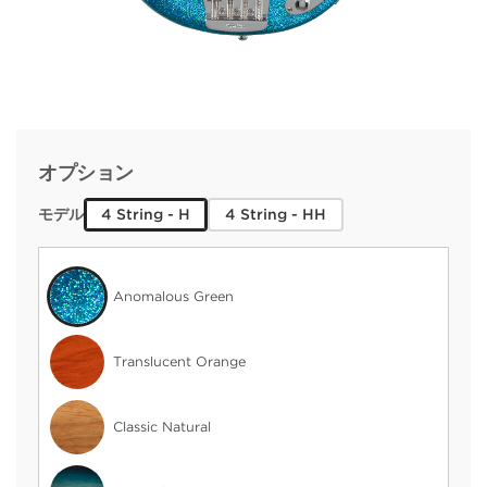
オプション
4 String - H
4 String - HH
モデル
Anomalous Green
Translucent Orange
Classic Natural