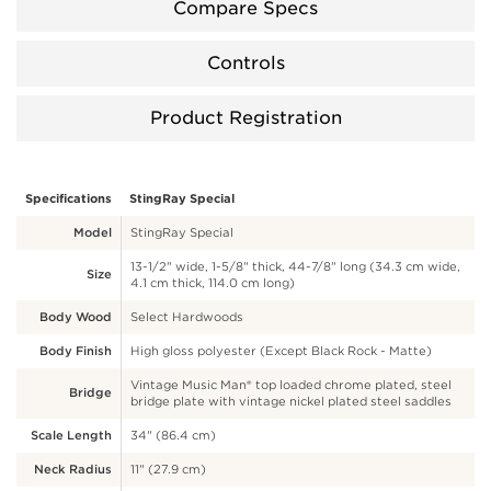
Compare Specs
Controls
Product Registration
Specifications
StingRay Special
Model
StingRay Special
13-1/2" wide, 1-5/8" thick, 44-7/8" long (34.3 cm wide,
Size
4.1 cm thick, 114.0 cm long)
Body Wood
Select Hardwoods
Body Finish
High gloss polyester (Except Black Rock - Matte)
Vintage Music Man® top loaded chrome plated, steel
Bridge
bridge plate with vintage nickel plated steel saddles
Scale Length
34" (86.4 cm)
Neck Radius
11" (27.9 cm)