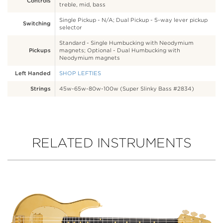
Controls
treble, mid, bass
Single Pickup - N/A; Dual Pickup - 5-way lever pickup
Switching
selector
Standard - Single Humbucking with Neodymium
Pickups
magnets; Optional - Dual Humbucking with
Neodymium magnets
Left Handed
SHOP LEFTIES
Strings
45w-65w-80w-100w (Super Slinky Bass #2834)
RELATED INSTRUMENTS