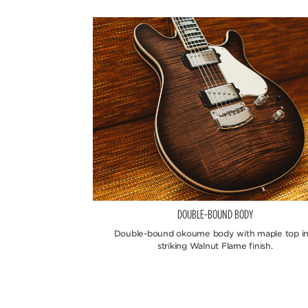
DOUBLE-BOUND BODY
Double-bound okoume body with maple top in
striking Walnut Flame finish.