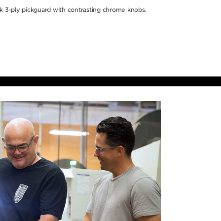
k 3-ply pickguard with contrasting chrome knobs.
を施す、
家族と忠
。