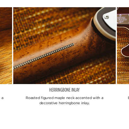
HERRINGBONE INLAY
 a
Roasted figured maple neck accented with a
decorative herringbone inlay.