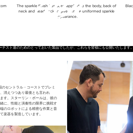
stom
The sparkle finish has been applied to the body, back of
Blac
neck and headstock to give a more uniformed sparkle
appearance.
ミリー・リザーブとは、とっておきの極上のトーン・ウッドと可能な限りの仕上げ
ってきたクラフトマン・シップの集大成で、少量限定生産となります。これまでは
ーチスト達のためのとっておいた製品でしたが、これらを皆様にも公開いたします
米国のセントラル・コーストでプレミ
、消えつつあり最後とも言われ
います。スターリン・ボールは、彼の
緒に、性能と演奏性の限界に挑戦す
端のロボットによる精密な作業と昔
て楽器を製造しています。