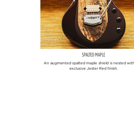
SPALTED MAPLE
An augmented spalted maple shield is nested with
exclusive Jester Red finish.