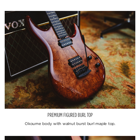
PREMIUM FIGURED BURL TOP
Okoume body with walnut burst burl maple top.