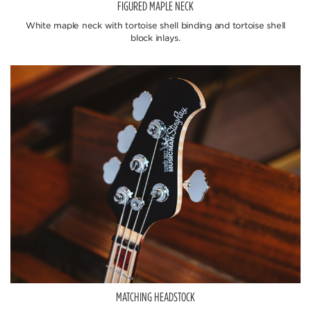
FIGURED MAPLE NECK
White maple neck with tortoise shell binding and tortoise shell
block inlays.
MATCHING HEADSTOCK