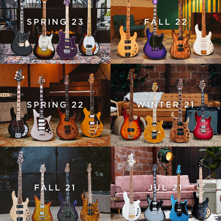
SPRING 23
FALL 22
SPRING 22
WINTER 21
FALL 21
JUL 21