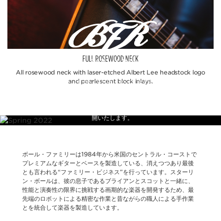
FULL ROSEWOOD NECK
All rosewood neck with laser-etched Albert Lee headstock logo
and pearlescent block inlays.
ボール・ファミリー・リザーブとは、とっておきの極上のトーン・ウッ
ドと可能な限りの仕上げを施す、長年に渡り培ってきたクラフトマン・
シップの集大成で、少量限定生産となります。これまでは家族と忠実な
アーチスト達のためのとっておいた製品でしたが、これらを皆様にも公
開いたします。
ボール・ファミリーは1984年から米国のセントラル・コーストで
プレミアムなギターとベースを製造している、消えつつあり最後
とも言われる“ファミリー・ビジネス”を行っています。スターリ
ン・ボールは、彼の息子であるブライアンとスコットと一緒に、
性能と演奏性の限界に挑戦する画期的な楽器を開発するため、最
先端のロボットによる精密な作業と昔ながらの職人による手作業
とを統合して楽器を製造しています。