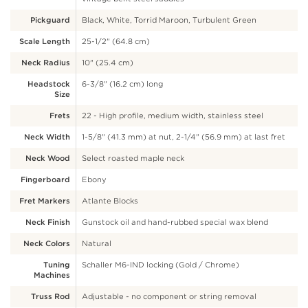
Pickguard
Black, White, Torrid Maroon, Turbulent Green
Scale Length
25-1/2" (64.8 cm)
Neck Radius
10" (25.4 cm)
Headstock
6-3/8" (16.2 cm) long
Size
Frets
22 - High profile, medium width, stainless steel
Neck Width
1-5/8" (41.3 mm) at nut, 2-1/4" (56.9 mm) at last fret
Neck Wood
Select roasted maple neck
Fingerboard
Ebony
Fret Markers
Atlante Blocks
Neck Finish
Gunstock oil and hand-rubbed special wax blend
Neck Colors
Natural
Tuning
Schaller M6-IND locking (Gold / Chrome)
Machines
Truss Rod
Adjustable - no component or string removal