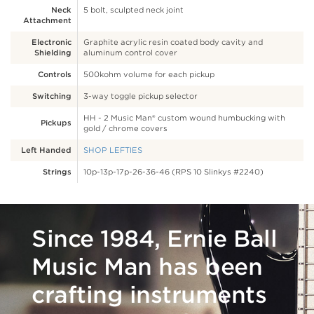
Neck
5 bolt, sculpted neck joint
Attachment
Electronic
Graphite acrylic resin coated body cavity and
Shielding
aluminum control cover
Controls
500kohm volume for each pickup
Switching
3-way toggle pickup selector
HH - 2 Music Man® custom wound humbucking with
Pickups
gold / chrome covers
Left Handed
SHOP LEFTIES
Strings
10p-13p-17p-26-36-46 (RPS 10 Slinkys #2240)
Since 1984, Ernie Ball
Music Man has been
crafting instruments