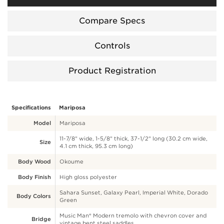
Compare Specs
Controls
Product Registration
Specifications
Mariposa
Model
Mariposa
11-7/8" wide, 1-5/8" thick, 37-1/2" long (30.2 cm wide,
Size
4.1 cm thick, 95.3 cm long)
Body Wood
Okoume
Body Finish
High gloss polyester
Sahara Sunset, Galaxy Pearl, Imperial White, Dorado
Body Colors
Green
Music Man® Modern tremolo with chevron cover and
Bridge
vintage bent steel saddles