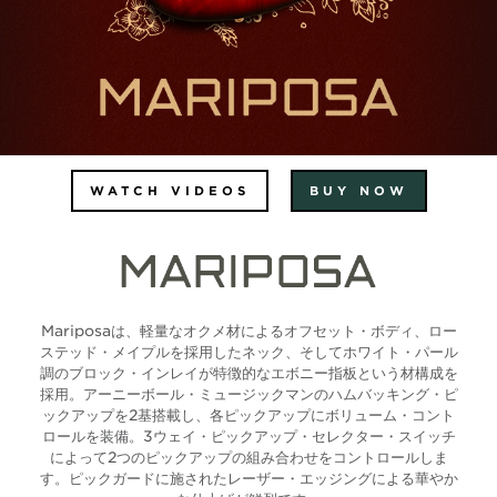
WATCH VIDEOS
BUY NOW
Mariposaは、軽量なオクメ材によるオフセット・ボディ、ロー
ステッド・メイプルを採用したネック、そしてホワイト・パール
調のブロック・インレイが特徴的なエボニー指板という材構成を
採用。アーニーボール・ミュージックマンのハムバッキング・ピ
ックアップを2基搭載し、各ピックアップにボリューム・コント
ロールを装備。3ウェイ・ピックアップ・セレクター・スイッチ
によって2つのピックアップの組み合わせをコントロールしま
す。ピックガードに施されたレーザー・エッジングによる華やか