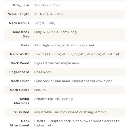
Pickguard
Standard - Clear
Scale Length
25-1/2" (64.8 cm)
Neck Radius
12" (30.5 cm)
Headstock
Only 5-7/8" (14.9 cm) long
Size
Frets
22 - High profile, wide stainless steel
Neck Width
1-5/8" (41.3 mm) at nut, 2-1/4" (56.9 mm) at last fret
Neck Wood
Figured roasted maple neck
Fingerboard
Rosewood
Neck Finish
Gunstock oil and hand-rubbed special wax blend
Neck Colors
Natural
Tuning
Schaller M6-IND locking
Machines
Truss Rod
Adjustable - no component or string removal
Neck
5 bolts - Sculpted neck joint allows smooth access to
Attachment
higher frets