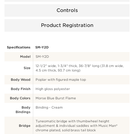
Controls
Product Registration
Specifications
SM-Y2D
Model
SM-Y2D
12-1/2" wide, 1-3/4" thick, 36-7/8" long (31.8 cm wide,
Size
4.5 cm thick, 93.7 cm long)
Body Wood
Poplar with figured maple top
Body Finish
High gloss polyester
Body Colors
Morse Blue Burst Flame
Body
Binding - Cream
Bindings
Tuneomatic bridge with thumbwheel height
Bridge
adjustment & individual saddles with Music Man®
chrome plated, solid brass tail block