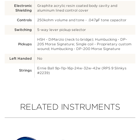
Electronic
Graphite acrylic resin coated body cavity and
Shielding
aluminum lined control cover
Controls
250kohm volume and tone - .047µF tone capacitor
Switching
5-way lever pickup selector
HSH - DiMarzio (neck to bridge); Humbucking - DP-
Pickups
205 Morse Signature; Single coil - Proprietary custom
wound; Humbucking - DP-200 Morse Signature
Left Handed
No
Ernie Ball 9p-11p-16p-24w-32w-42w (RPS 9 Slinkys
Strings
#2239)
RELATED INSTRUMENTS