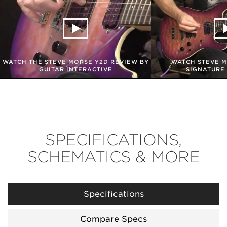
WATCH THE STEVE MORSE Y2D REVIEW BY
WATCH STEVE M
GUITAR INTERACTIVE
SIGNATURE
SPECIFICATIONS,
SCHEMATICS & MORE
Specifications
Compare Specs