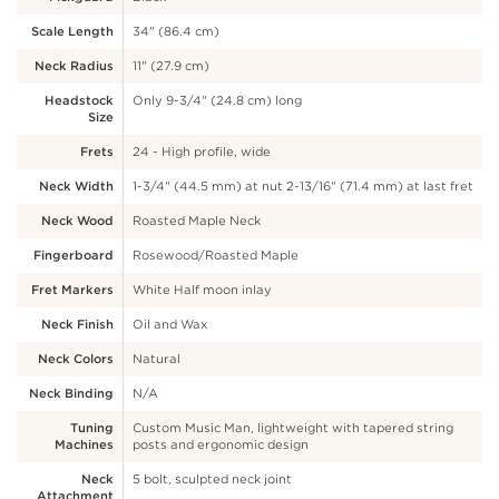
Scale Length
34" (86.4 cm)
Neck Radius
11" (27.9 cm)
Headstock
Only 9-3/4" (24.8 cm) long
Size
Frets
24 - High profile, wide
Neck Width
1-3/4" (44.5 mm) at nut 2-13/16" (71.4 mm) at last fret
Neck Wood
Roasted Maple Neck
Fingerboard
Rosewood/Roasted Maple
Fret Markers
White Half moon inlay
Neck Finish
Oil and Wax
Neck Colors
Natural
Neck Binding
N/A
Tuning
Custom Music Man, lightweight with tapered string
Machines
posts and ergonomic design
Neck
5 bolt, sculpted neck joint
Attachment