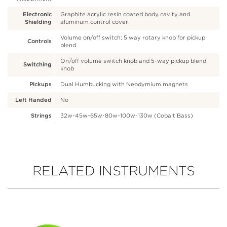
Electronic
Graphite acrylic resin coated body cavity and
Shielding
aluminum control cover
Volume on/off switch; 5 way rotary knob for pickup
Controls
blend
On/off volume switch knob and 5-way pickup blend
Switching
knob
Pickups
Dual Humbucking with Neodymium magnets
Left Handed
No
Strings
32w-45w-65w-80w-100w-130w (Cobalt Bass)
RELATED INSTRUMENTS