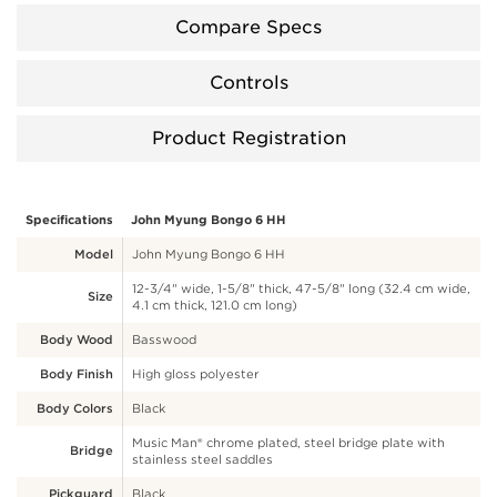
Compare Specs
Controls
Product Registration
Specifications
John Myung Bongo 6 HH
Model
John Myung Bongo 6 HH
12-3/4" wide, 1-5/8" thick, 47-5/8" long (32.4 cm wide,
Size
4.1 cm thick, 121.0 cm long)
Body Wood
Basswood
Body Finish
High gloss polyester
Body Colors
Black
Music Man® chrome plated, steel bridge plate with
Bridge
stainless steel saddles
Pickguard
Black