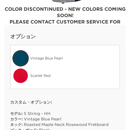
COLOR DISCONTINUED - NEW COLORS COMING
SOON!
PLEASE CONTACT CUSTOMER SERVICE FOR
RETAIL AVAILABILITY
オプション
Vintage Blue Pearl
Scarlet Red
カスタム・オプション:
モデル:
5 String - HH
カラー:
Vintage Blue Pearl
ネック:
Roasted Maple Neck Rosewood Fretboard