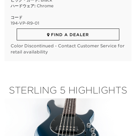
ピック・ガード:
Black
ハードウェア:
Chrome
コード
194
-
VP
-
R9
-
01
FIND A DEALER
Color Discontinued - Contact Customer Service for
retail availability
STERLING 5 HIGHLIGHTS