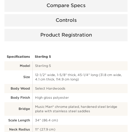
Compare Specs
Controls
Product Registration
Specifications
Sterling 5
Model
Sterling 5
12-1/2" wide, 1-5/8" thick, 45-1/4" long (31.8 cm wide,
Size
4.1 cm thick, 114.9 cm long)
Body Wood
Select Hardwoods
Body Finish
High gloss polyester
Music Man® chrome plated, hardened steel bridge
Bridge
plate with stainless steel saddles
Scale Length
34" (86.4 cm)
Neck Radius
11" (27.9 cm)