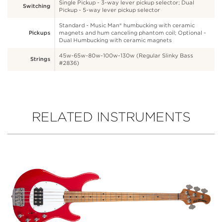
Single Pickup - 3-way lever pickup selector; Dual
Switching
Pickup - 5-way lever pickup selector
Standard - Music Man® humbucking with ceramic
Pickups
magnets and hum canceling phantom coil; Optional -
Dual Humbucking with ceramic magnets
45w-65w-80w-100w-130w (Regular Slinky Bass
Strings
#2836)
RELATED INSTRUMENTS