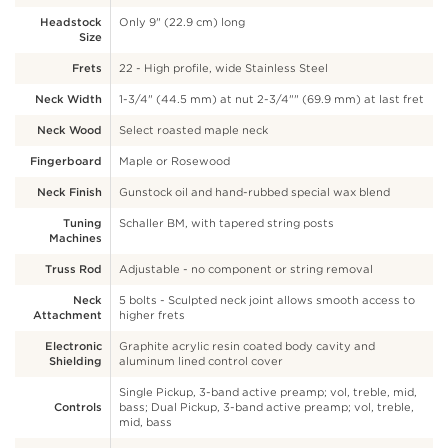
Headstock
Only 9" (22.9 cm) long
Size
Frets
22 - High profile, wide Stainless Steel
Neck Width
1-3/4" (44.5 mm) at nut 2-3/4"" (69.9 mm) at last fret
Neck Wood
Select roasted maple neck
Fingerboard
Maple or Rosewood
Neck Finish
Gunstock oil and hand-rubbed special wax blend
Tuning
Schaller BM, with tapered string posts
Machines
Truss Rod
Adjustable - no component or string removal
Neck
5 bolts - Sculpted neck joint allows smooth access to
Attachment
higher frets
Electronic
Graphite acrylic resin coated body cavity and
Shielding
aluminum lined control cover
Single Pickup, 3-band active preamp; vol, treble, mid,
Controls
bass; Dual Pickup, 3-band active preamp; vol, treble,
mid, bass