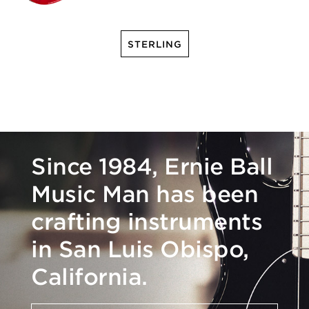
STERLING
Since 1984, Ernie Ball
Music Man has been
crafting instruments
in San Luis Obispo,
California.