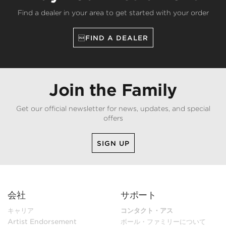
Find a dealer in your area to get started with your order
FIND A DEALER
Join the Family
Get our official newsletter for news, updates, and special
offers
SIGN UP
会社
サポート
キャリア
コンタクト・アス
Artist Endorsement
ボール・ファミリーについて