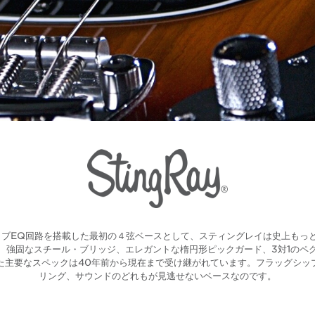
ティブEQ回路を搭載した最初の４弦ベースとして、スティングレイは史上もっ
、強固なスチール・ブリッジ、エレガントな楕円形ピックガード、3対1のペ
た主要なスペックは40年前から現在まで受け継がれています。フラッグシッ
リング、サウンドのどれもが見逃せないベースなのです。