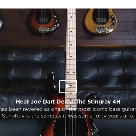
Hear Joe Dart Demo The Stingray 4H
as been revered as one of the most iconic bass guitars
StingRay is the same as it was some forty years ago.