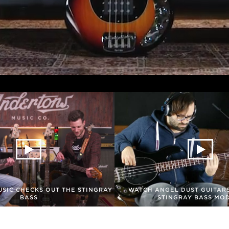
SIC CHECKS OUT THE STINGRAY
WATCH ANGEL DUST GUITAR
BASS
STINGRAY BASS MO