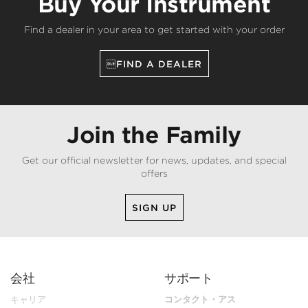
Buy Your Instrument
Find a dealer in your area to get started with your order
FIND A DEALER
Join the Family
Get our official newsletter for news, updates, and special
offers
SIGN UP
会社
サポート
キャリア
コンタクト・アス