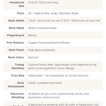
Headstock
Only 9" (22.9 cm) long
Size
Frets
22 - High profile, wide, Stainless Steel
Neck Width
1-3/4" (44.5 mm) at nut 2-3/4"" (69.9 mm) at last fret
Neck Wood
Select roasted maple
Fingerboard
Ebony
Fret Markers
Copper Pearloid Atlante Blocks
Neck Finish
High gloss polyester
Neck Colors
Natural
Tuning
Custom Music Man, lightweight with tapered string
Machines
posts and ergonomic clover design
Truss Rod
Adjustable - no component or string removal
Neck
5 bolt, sculpted neck joint
Attachment
Electronic
Graphite acrylic resin coated body cavity and
Shielding
aluminum control cover
3-band active preamp with 18 volts of headroom; vol,