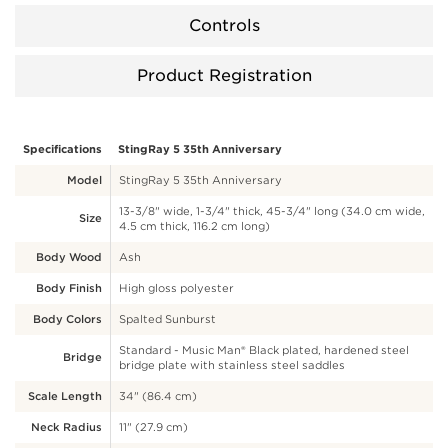
Controls
Product Registration
Specifications
StingRay 5 35th Anniversary
Model
StingRay 5 35th Anniversary
13-3/8" wide, 1-3/4" thick, 45-3/4" long (34.0 cm wide,
Size
4.5 cm thick, 116.2 cm long)
Body Wood
Ash
Body Finish
High gloss polyester
Body Colors
Spalted Sunburst
Standard - Music Man® Black plated, hardened steel
Bridge
bridge plate with stainless steel saddles
Scale Length
34" (86.4 cm)
Neck Radius
11" (27.9 cm)