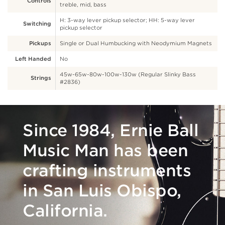
Controls
treble, mid, bass
H: 3-way lever pickup selector; HH: 5-way lever
Switching
pickup selector
Pickups
Single or Dual Humbucking with Neodymium Magnets
Left Handed
No
45w-65w-80w-100w-130w (Regular Slinky Bass
Strings
#2836)
Since 1984, Ernie Ball
Music Man has been
crafting instruments
in San Luis Obispo,
California.